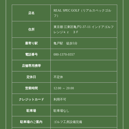
REAL SPEC GOLF（リアルスペックゴル
店名
フ）
東京都 江東区亀戸2-37-11 インドアゴルフ
住所
レンジｋｚ ３Ｆ
最寄り駅
亀戸駅 徒歩5分
電話番号
080-1370-0357
店舗専用携帯
定休日
不定休
営業時間
12:00 ～ 20:00
クレジットカード
利用不可
駐車場
駐車場なし
駐車場のご案内
ゴルフ工房設備完備