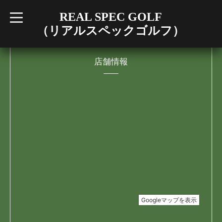
REAL SPEC GOLF
t
o
（リアルスペックゴルフ）
g
g
l
e
n
店舗情報
a
v
i
g
a
t
i
o
n