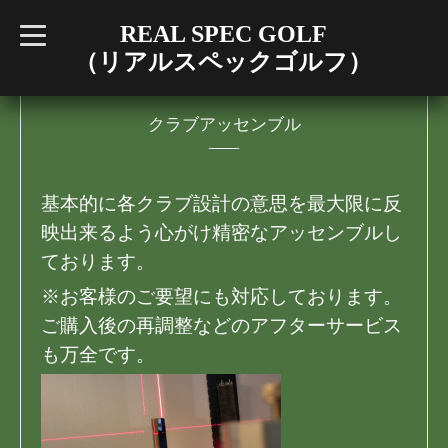
REAL SPEC GOLF
t
o
（リアルスペックゴルフ）
g
g
l
e
n
クラブアッセンブル
a
v
i
g
a
基本的に各クラブ設計の意思を最大限に反
t
i
映出来るよう心がけ精密なアッセンブルし
o
n
ております。
※お客様のご要望にも対応しております。
ご購入後の再調整などのアフターサービス
も万全です。