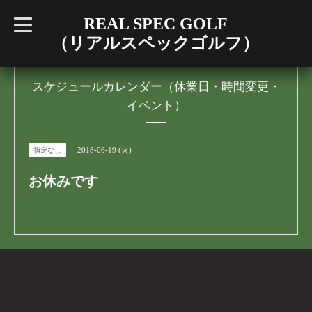
REAL SPEC GOLF
t
o
（リアルスペックゴルフ）
g
g
l
e
n
スケジュールカレンダー（休業日・時間変更・
a
イベント）
v
i
g
a
t
2018-06-19 (火)
指定なし
i
o
n
お休みです