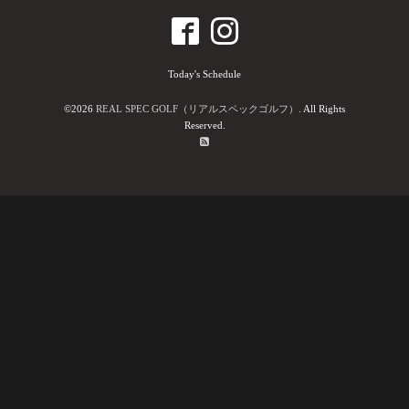
Today's Schedule
©2026
REAL SPEC GOLF（リアルスペックゴルフ）
. All Rights
Reserved.