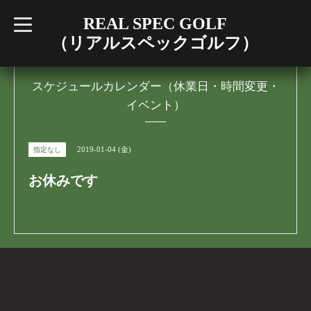
REAL SPEC GOLF
t
o
（リアルスペックゴルフ）
g
g
l
e
n
スケジュールカレンダー（休業日・時間変更・
a
イベント）
v
i
g
a
t
2019-01-04 (金)
指定なし
i
o
n
お休みです