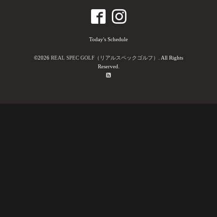
Today's Schedule
©2026
REAL SPEC GOLF（リアルスペックゴルフ）
. All Rights
Reserved.