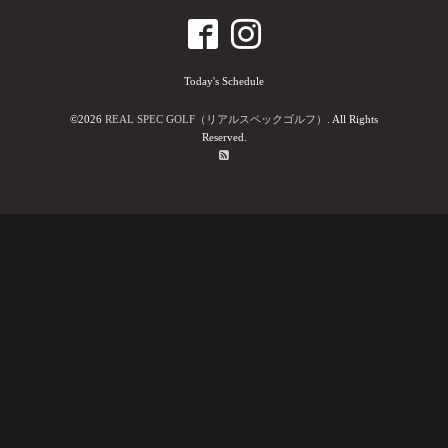
Today's Schedule
©2026
REAL SPEC GOLF（リアルスペックゴルフ）
. All Rights
Reserved.