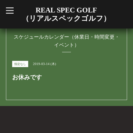
REAL SPEC GOLF
t
o
（リアルスペックゴルフ）
g
g
l
e
n
スケジュールカレンダー（休業日・時間変更・
a
イベント）
v
i
g
a
t
2019-03-14 (木)
指定なし
i
o
n
お休みです