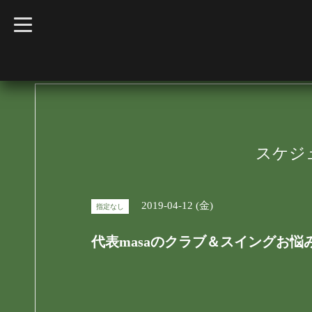
t
o
g
g
l
e
n
a
v
i
g
a
t
スケジ
i
o
n
2019-04-12 (金)
指定なし
代表masaのクラブ＆スイングお悩