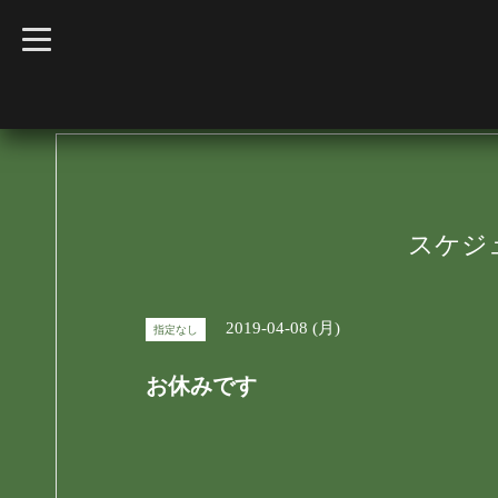
t
o
g
g
l
e
n
a
v
i
g
a
t
スケジ
i
o
n
2019-04-08 (月)
指定なし
お休みです