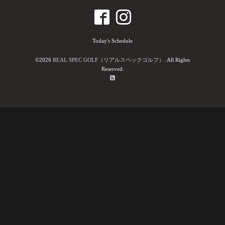
Today's Schedule
©2026
REAL SPEC GOLF（リアルスペックゴルフ）
. All Rights
Reserved.