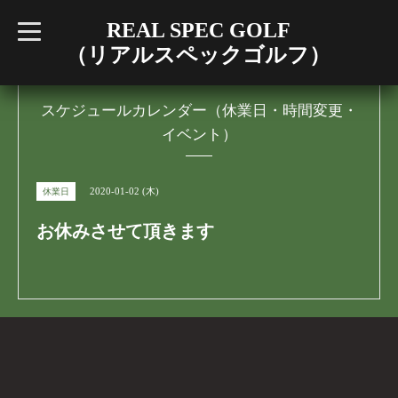
REAL SPEC GOLF
t
o
（リアルスペックゴルフ）
g
g
l
e
n
スケジュールカレンダー（休業日・時間変更・
a
イベント）
v
i
g
a
t
2020-01-02 (木)
休業日
i
o
n
お休みさせて頂きます