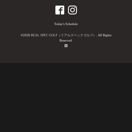
Today's Schedule
©2026
REAL SPEC GOLF（リアルスペックゴルフ）
. All Rights
Reserved.