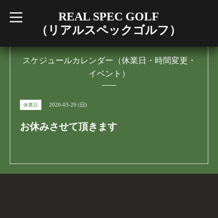
REAL SPEC GOLF
t
o
（リアルスペックゴルフ）
g
g
l
e
n
スケジュールカレンダー（休業日・時間変更・
a
イベント）
v
i
g
a
t
2020-03-29 (日)
休業日
i
o
n
お休みさせて頂きます