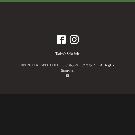
Today's Schedule
©2026
REAL SPEC GOLF（リアルスペックゴルフ）
. All Rights
Reserved.