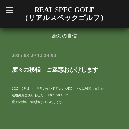
REAL SPEC GOLF
t
o
（リアルスペックゴルフ）
g
g
l
e
n
絶対の自信
a
v
i
g
2025-03-29 12:34:00
a
t
i
度々の移転 ご迷惑おかけします
o
n
2025 8月より 以前のインドアレンジKZ さんに移転しました
連絡先変更ありません 080-1370-0357
度々の移転ご迷惑おかけいたします