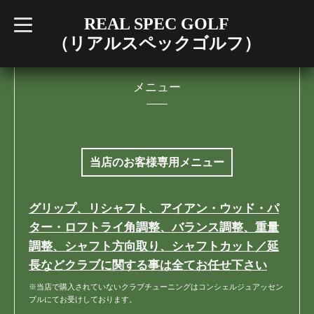
REAL SPEC GOLF
t
o
（リアルスペックゴルフ）
g
g
l
e
n
メニュー
a
v
i
g
a
t
i
当店のお客様専用メニュー
o
n
グリップ、リシャフト、アイアン・ウッド・パ
ター・ロフトライ角調整、バランス調整、重量
調整、シャフト方向取り、シャフトカット／延
長などクラブに関する事は全てお任せ下さい
※当店で購入されていないクラブチューニングはコンシェルジュアッセン
ブルにてお受けしております。