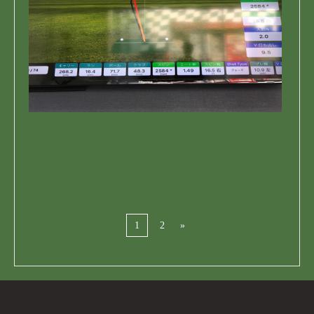
1
2
»