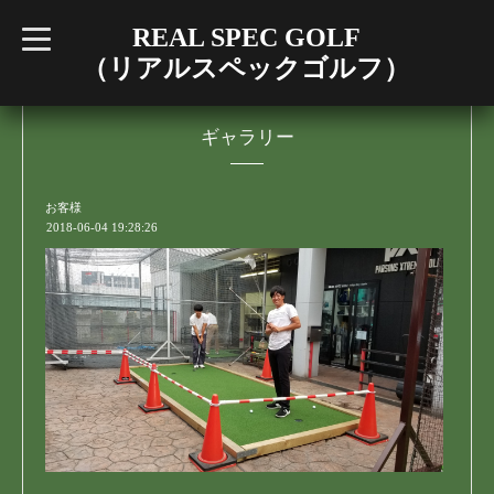
REAL SPEC GOLF
t
o
（リアルスペックゴルフ）
g
g
l
e
n
ギャラリー
a
v
i
g
お客様
a
2018-06-04 19:28:26
t
i
o
n