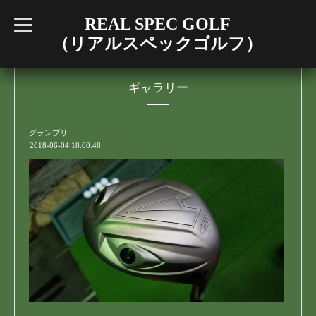
REAL SPEC GOLF
t
o
（リアルスペックゴルフ）
g
g
l
e
n
ギャラリー
a
v
i
g
グランプリ
a
2018-06-04 18:00:48
t
i
o
n