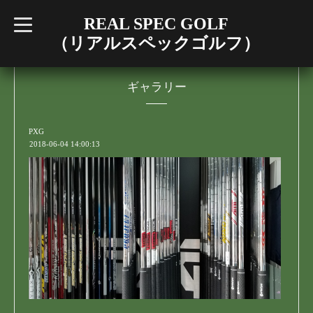
REAL SPEC GOLF
t
o
（リアルスペックゴルフ）
g
g
l
e
n
ギャラリー
a
v
i
g
PXG
a
2018-06-04 14:00:13
t
i
o
n