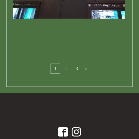
1
2
3
»