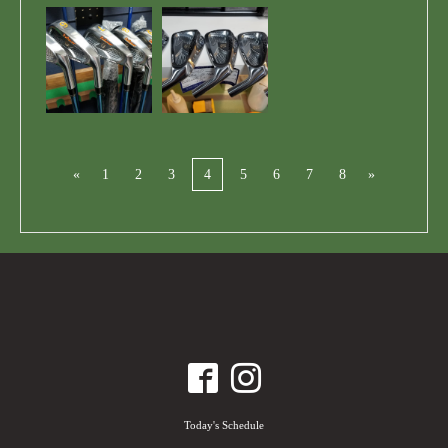
«
1
2
3
4
5
6
7
8
»
Today's Schedule