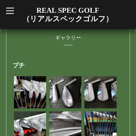
REAL SPEC GOLF
t
o
（リアルスペックゴルフ）
g
g
l
e
n
ギャラリー
a
v
i
g
a
t
ブチ
i
o
n